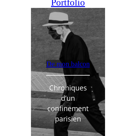
Portfolio
De mon balcon
Chroniques
d’un
confinement
parisien